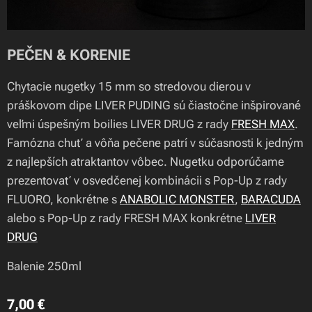
PEČEN & KORENIE
Chytacie nugetky 15 mm so stredovou dierou v
práškovom dipe LIVER PUDING sú čiastočne inšpirované
veľmi úspešným boilies LIVER DRUG z rady
FRESH MAX
.
Famózna chuť a vôňa pečene patrí v súčasnosti k jedným
z najlepších atraktantov vôbec. Nugetku odporúčame
prezentovať v osvedčenej kombinácii s Pop-Up z rady
FLUORO, konkrétne s
ANABOLIC MONSTER
,
BARACUDA
alebo s Pop-Up z rady FRESH MAX konkrétne
LIVER
DRUG
Balenie 250ml
7,00
€