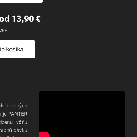
 od
13,90
€
 DPH
Do košíka
ch drobných
ru je PANTER
dzenú vôňu
trebnú dávku