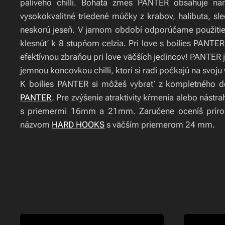
pálivého chilli. Bohatá zmes PANTER obsahuje na
vysokokvalitné triedené múčky z krabov, halibuta, sle
čas: jún, lokalita: vodná nádrž, kŕmenie:
neskorú jeseň. V jarnom období odporúčame použitie
PA
klesnúť k 8 stupňom celzia. Pri love s boilies PANTER
efektívnou zbraňou pri love väčších jedincov! PANTER 
jemnou koncovkou chilli, ktorí si radi počkajú na svoju
K boilies PANTER si môžeš vybrať z kompletného 
PANTER
. Pre zvýšenie atraktivity kŕmenia alebo nástr
s priemermi 16mm a 21mm. Zaručene oceníš prír
názvom
HARD HOOKS
s väčším priemerom 24 mm.