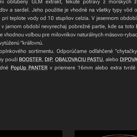
mi obľúbený GLM extrakt, tekuté potravy z morských ž
ďov a sardel. Jeho použitie je vhodné na všetky typy vôd o
 lokálne s boilies PANTER, nástraha 2x 21mm
 pri teplote vody od 10 stupňov celzia. V jesennom obdo
NTER
 v jarnom období nevynechaj pobrežné partie, kde sa toto B
je vhodnou voľbou pre milovníkov naturálnych mäsovo-rybací
 vytúženú "kráľovnú.
doplnkového sortimentu. Odporúčame odľahčené "chytačk
ahy použi
BOOSTER
,
DIP
,
OBAĽOVACIU PASTU
, alebo
DIPOVA
odné
PopUp PANTER
v priemere 16mm alebo extra tvrdé 