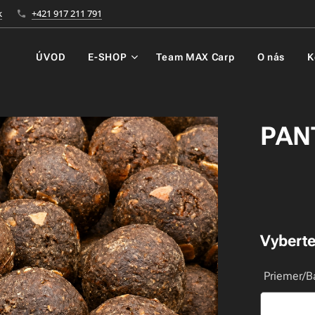
k
+421 917 211 791
ÚVOD
E-SHOP
Team MAX Carp
O nás
K
PAN
Vyberte
Priemer/B