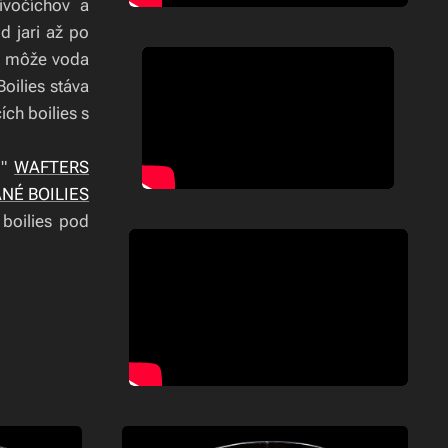
ivočíchov a
d jari až po
bí môže voda
oilies stáva
ch boilies s
y"
WAFTERS
NÉ BOILIES
boilies pod